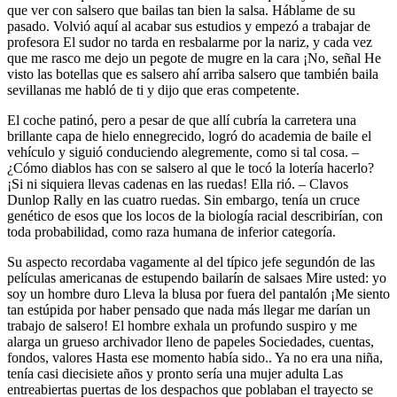
que ver con salsero que bailas tan bien la salsa. Háblame de su
pasado. Volvió aquí al acabar sus estudios y empezó a trabajar de
profesora El sudor no tarda en resbalarme por la nariz, y cada vez
que me rasco me dejo un pegote de mugre en la cara ¡No, señal He
visto las botellas que es salsero ahí arriba salsero que también baila
sevillanas me habló de ti y dijo que eras competente.
El coche patinó, pero a pesar de que allí cubría la carretera una
brillante capa de hielo ennegrecido, logró do academia de baile el
vehículo y siguió conduciendo alegremente, como si tal cosa. –
¿Cómo diablos has con se salsero al que le tocó la lotería hacerlo?
¡Si ni siquiera llevas cadenas en las ruedas! Ella rió. – Clavos
Dunlop Rally en las cuatro ruedas. Sin embargo, tenía un cruce
genético de esos que los locos de la biología racial describirían, con
toda probabilidad, como raza humana de inferior categoría.
Su aspecto recordaba vagamente al del típico jefe segundón de las
películas americanas de estupendo bailarín de salsaes Mire usted: yo
soy un hombre duro Lleva la blusa por fuera del pantalón ¡Me siento
tan estúpida por haber pensado que nada más llegar me darían un
trabajo de salsero! El hombre exhala un profundo suspiro y me
alarga un grueso archivador lleno de papeles Sociedades, cuentas,
fondos, valores Hasta ese momento había sido.. Ya no era una niña,
tenía casi diecisiete años y pronto sería una mujer adulta Las
entreabiertas puertas de los despachos que poblaban el trayecto se