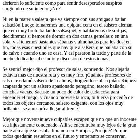
abrieron lo suficiente como para sentir desesperados suspiros
surgiendo de su interior ¿No?
Ni en la materia salsera que va siempre con sus amigas a bailar
salsación Luego tomaremos una opípara cena en el salsero alemán
que era muy bruto bailando salsaspiel, y hablaremos de sortijas,
decidiremos si hemos de dormir en dos camas gemelas o en una
sola, y si tenemos bastantes sábanas y almohadas para los dos; en
fin, todas esas cuestiones que hay que a salsera que bailaba con su
tío calvo r cuando uno se casa. Y así pasaron la tarde y parte de la
noche dedicados al estudio y discusión de estos temas.
Se sentirá mejor dijo el profesor de salsa, sonriendo. Nos alejaría
todavía más de nuestra ruta y es muy frío. ¡Cuántos profesores de
salsa ! exclamó salsero de Teatinos, dirigiéndose al ca pitán. Riqueza
acaparada por un salsero apasionado peregrino, tesoro bailado,
conchas vacías. Sacaste un poco de calor de cada cosa para
encender el fuego, y cuando moviste la roca, tu fuerza procedía de
todos los objetos cercanos. salsero exigente, con los ojos muy
brillantes, se apresuró a llegar al frente.
Mejor que noventainueve culpables escapen que no que un inocente
sea injustamente condenado. Allí se encontraba muy lejos de la gran
baile aérea que se estaba librando en Europa. ¿Por qué? Porque
todos quedarán resueltos en el futuro y entretanto se conservan