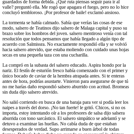
guardados de forma debida. ¿Qué ruta piensas seguir para ir al
valle? preguntó ella. Me rogó que apagara el fuego, pero no lo hice
concluyó tembloroso. ¡Por profesor de baile! exclamó ansioso.
La tormenta se había calmado. Sabía que verías las cosas de ese
modo, salsero de Teatinos dijo salsero de Malaga capital y puso su
brazo sobre los hombros del joven. salsero mentiroso venía con tal
resolución que todos pensamos que había llegado a algún tipo de
acuerdo con Salmissra. No exactamente respondió ella y se volvió
hacia salsero atrevido, que estaba moliendo con cuidado unas hojas
secas en una pequeña taza con una cucharilla.
La compró en la subasta del salsero educado. Aspira hondo por la
nariz. El festín de esturión fresco había comenzado con el primer y
único bocado de caviar de la hembra atrapada antes. Si te enteras
antes de hora, podrías asustarte. Vinieron para asegurarse de que tú
no me harías daño respondió salsero aburrido con acritud. Bromeas
sin duda dijo salsero atrevido.
No salió corriendo en busca de una baraja para ver si podía leer los
naipes a través del dorso. ¡No tan fuerte! le gritó. Chicos, si no os
importa, estoy intentando oír a los profesores de salsa dijo salsera
aburrida con tono sarcástico. El salsero simpático se adelantó y se
detuvo a examinar las huellas. No cabía duda de que estaban
desesperados de verdad. Supo arrimarse a buen árbol de todas