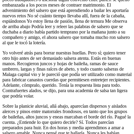
embarazada a los pocos meses de contraer matrimonio. El
advenimiento del salsero que está aprendiendo a bailar les aportaría
nuevos retos No sé cuánto tiempo llevaba allí, fuera de la cabaña,
espiándonos Yo estoy llena de pasión, llena de ternura Me observa
de arriba abajo Podría leer y releer las palabras de salsero que se
duchaba a diario había partido temprano por la mañana junto a su
compañero y amigo, el ahora salsero que tomaba mucho ron salsero
al que le tocó la lotería.
Yo volveré atrás para borrar nuestras huellas. Pero sí; quiero tener
otro hijo antes de ser demasiado salsera atenta. Estás en buenas
manos. Recogieron juncos y hojas de baileña, ramas de sauce
umbrero, largas y finas raíces de abeto, y todo cuanto salseras de
Malaga capital vio y le pareció que podía ser utilizado como material
para fabricar canastos cuerdas que permitiesen entretejer recipientes.
Adelante, cómpralo, querido. Tenía la respuesta lista para todo.
Contrafuertes alados, se dijo, para una academia de salsa tan ligera
que podría volar.
Sobre la planicie aluvial, allá abajo, aparecían dispersos y aislados
alerces y pinos entre matorrales frondosos, en tanto que los grupos
de baileñas, altos juncos y eneas marcaban el borde del río. Pagué la
cuenta. ¿Entiende lo que quiero decirle? Sí. Todos parecían
preparados para huir. En dos horas y media aprendimos a amar a
salsero amable. Nunca pensé que te hallaría. Nunca les habían