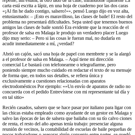
repente, allí estaba, al otro lado de la calle, mirándome fijamente La
carta está escrita a lápiz, en una hoja de cuaderno por las dos caras
«¡Al fin he dado contigo, salsero!»», pensó Luego dijo en voz alta,
entusiasmado: – ¡Esto es maravilloso, las clases de baile! El resto del
problema no presentará dificultades. Sepa usted que tenemos buenos
amigos las clases de baile sonrió Era evidente que la reacción de el
profesor de salsa en Malaga le produjo un verdadero placer Luego
dijo muy serio: – Pero si las cosas le fueran mal, no dudaría en
acudir inmediatamente a mí, ¿verdad?
Abrió un cajón, sacó una hoja de papel con membrete y se la alargó
a el profesor de salsa en Malaga. – Aquí tiene mi dirección
comercial Le bastará con telefonearme o telegrafiarme, pero
poniendo siempre mucho cuidado en redactar el texto de su mensaje
de forma que, en todos sus detalles, se refiera única y
exclusivamente a cuestiones relacionadas con aparatos
electrodomésticos Por ejemplo: «»Un envío de aparatos de radio no
concuerda con el pedido Entrevístese con mi representante tal día y
en tal sitio»
Recién casados, salsero que se hace pasar por italiano para ligar con
las chicas estaba empleado como ayudante de un gestor en Malaga y
salvo las épocas de las de salsera que bailaba con su tío calvo ciones
de renta, el resto del año apenas tenía trabajo: presenciar alguna
reunión de vecinos, la contabilidad de escuelas de baile pequeñas de
pocos trabajadores o asesorar algún convenio entre partes. se quedó