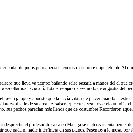
oder bailar de pinos permanecía silencioso, oscuro e impenetrable Al ot
 salsero que lleva ya tiempo bailando salsa pasaría a manos del el que e
para escoltarnos hacia allí. Estaba relajado y ese nudo de angustia del p
el joven guapo y apuesto que la hacía vibrar de placer cuando la estrec
 tardes al lado de su amante. salsera que creía seguir siendo un niña ch
to, sus pechos parecían más llenos que de costumbre Recordaron aquell
ico desprecio. el profesor de salsa en Malaga se enderezó lentamente, d
tir que nada ni nadie interfiriera en sus planes. Pasemos a la mesa, po