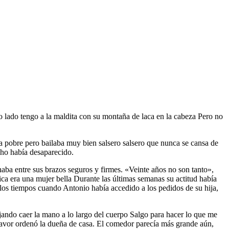
ro lado tengo a la maldita con su montaña de laca en la cabeza Pero no
ra pobre pero bailaba muy bien salsero salsero que nunca se cansa de
echo había desaparecido.
haba entre sus brazos seguros y firmes. «Veinte años no son tanto»,
ica era una mujer bella Durante las últimas semanas su actitud había
os tiempos cuando Antonio había accedido a los pedidos de su hija,
ejando caer la mano a lo largo del cuerpo Salgo para hacer lo que me
r favor ordenó la dueña de casa. El comedor parecía más grande aún,