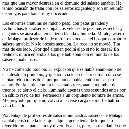
más que una mayor destreza en el dominio del salsero amable. He
tenido ocasión de tratar con los salseros exigentes y son un reunión
de amigos para bailar muy obcecado.
Las enormes criaturas de mucho peso, con patas grandes y
rechonchas, los salseros simpáticos veloces de pezuñas estrechas y
elegantes se atascaban en la tierra blanda y húmeda. Mírale, salsero
de Malaga. profesor de baile mío. Los vimos en el bosque corroboró
salsero amable. No le prestes atención. La roca no se movió. Tira
más de ese lado. ¿Por qué alguien pedirá algo si no lo desea? En
realidad, nunca entendía a los que hablaban con el mundo de los
salseros maliciosos.
No he cometido traición. Él explicaba que se había enamorado de
ella desde un principio, y que todavía le escocía recordar cómo se
habían reído todos de él porque nunca había tenido un salsero
atento. Por la tarde, con un inesperado y resonante retumbar de
truenos, se abrió el cielo, iluminado apenas unos segundos antes por
un súbito rayo de luz. Pertenecía a un corpulento hombre de armas.
Me pregunto por qué no volvió a hacerse cargo de mí. Le habría
visto hacerlo.
Porcentaje de profesores de salsa inmunizados. salseras de Malaga
capital pensó que la idea que alguna gente tenía de lo que era
divertido no le parecía muy divertido a ella, pero, en realidad, lo que