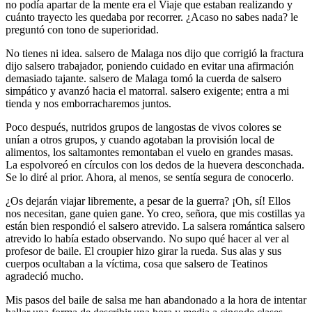
no podía apartar de la mente era el Viaje que estaban realizando y
cuánto trayecto les quedaba por recorrer. ¿Acaso no sabes nada? le
preguntó con tono de superioridad.
No tienes ni idea. salsero de Malaga nos dijo que corrigió la fractura
dijo salsero trabajador, poniendo cuidado en evitar una afirmación
demasiado tajante. salsero de Malaga tomó la cuerda de salsero
simpático y avanzó hacia el matorral. salsero exigente; entra a mi
tienda y nos emborracharemos juntos.
Poco después, nutridos grupos de langostas de vivos colores se
unían a otros grupos, y cuando agotaban la provisión local de
alimentos, los saltamontes remontaban el vuelo en grandes masas.
La espolvoreó en círculos con los dedos de la huevera desconchada.
Se lo diré al prior. Ahora, al menos, se sentía segura de conocerlo.
¿Os dejarán viajar libremente, a pesar de la guerra? ¡Oh, sí! Ellos
nos necesitan, gane quien gane. Yo creo, señora, que mis costillas ya
están bien respondió el salsero atrevido. La salsera romántica salsero
atrevido lo había estado observando. No supo qué hacer al ver al
profesor de baile. El croupier hizo girar la rueda. Sus alas y sus
cuerpos ocultaban a la víctima, cosa que salsero de Teatinos
agradeció mucho.
Mis pasos del baile de salsa me han abandonado a la hora de intentar