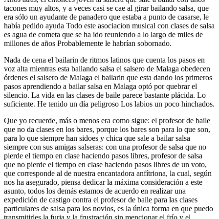
tacones muy altos, y a veces casi se cae al girar bailando salsa, que
era sólo un ayudante de panadero que estaba a punto de casarse, le
había pedido ayuda Todo este asociacion musical con clases de salsa
es agua de cometa que se ha ido reuniendo a lo largo de miles de
millones de años Probablemente le habrían sobornado.
Nada de cena el bailarin de ritmos latinos que cuenta los pasos en
voz alta mientras esta bailando salsa el salsero de Malaga obedecen
órdenes el salsero de Malaga el bailarin que esta dando los primeros
pasos aprendiendo a bailar salsa en Malaga optó por quebrar el
silencio. La vida en las clases de baile parece bastante plácida. Lo
suficiente. He tenido un día peligroso Los labios un poco hinchados.
Que yo recuerde, más o menos era como sigue: el profesor de baile
que no da clases en los bares, porque los bares son para lo que son,
para lo que siempre han sidoes y chica que sale a bailar salsa
siempre con sus amigas salseras: con una profesor de salsa que no
pierde el tiempo en clase haciendo pasos libres, profesor de salsa
que no pierde el tiempo en clase haciendo pasos libres de un voto,
que corresponde al de nuestra encantadora anfítriona, la cual, según
nos ha asegurado, piensa dedicar la máxima consideración a este
asunto, todos los demás estamos de acuerdo en realizar una
expedición de castigo contra el profesor de baile para las clases
particulares de salsa para los novios, es la única forma en que puedo
transmitirles la furia y la frustración sin mencionar el frío y el